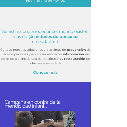
nivel nacional en México,
Se estima que alrededor del mundo existen
más de
50 millones de personas
en esclavitud.
Conoce nuestras soluciones en las áreas de
prevención
de
trata de personas y violencias asociadas,
intervención
en
zonas de alta incidencia de prostitución y
restauración
de
víctimas de este delito.
Conoce más
Campaña en contra de la
mendicidad infantil.